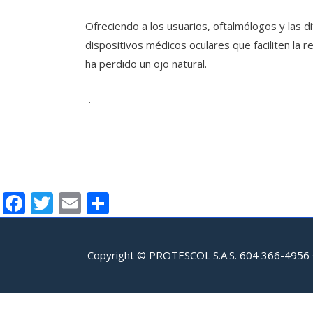
Ofreciendo a los usuarios, oftalmólogos y las di
dispositivos médicos oculares que faciliten la r
ha perdido un ojo natural.
.
F
T
E
C
ac
w
m
o
e
itt
ai
m
Copyright © PROTESCOL S.A.S. 604 366-4956 · T
b
er
l
p
o
ar