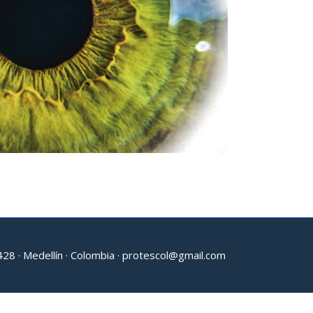
8 · Medellín · Colombia ·
protescol@gmail.com