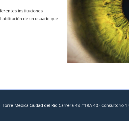
ferentes instituciones
ehabilitación de un usuario que
orre Médica Ciudad del Río Carrera 48 #19A 40 · Consultorio 142